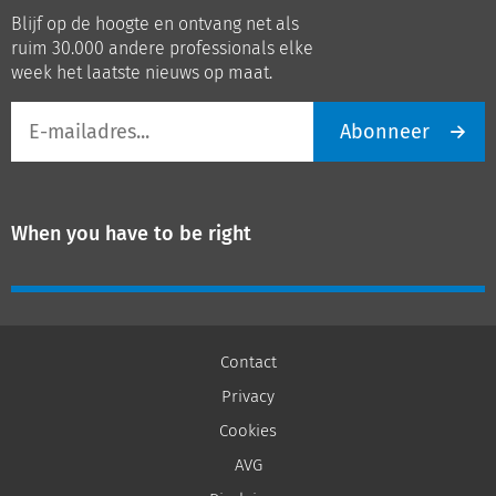
op
op
Blijf op de hoogte en ontvang net als
LinkedIn
Youtube
ruim 30.000 andere professionals elke
week het laatste nieuws op maat.
E-
Abonneer
mailadres
When you have to be right
Contact
Privacy
Cookies
AVG