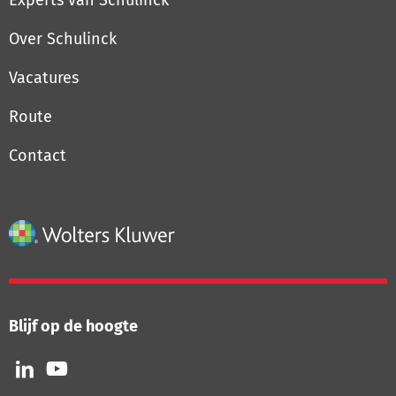
Experts van Schulinck
Over Schulinck
Vacatures
Route
Contact
Blijf op de hoogte
Volg
Volg
ons
ons