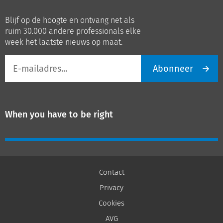
ons
ons
op
op
Blijf op de hoogte en ontvang net als
LinkedIn
Youtube
ruim 30.000 andere professionals elke
week het laatste nieuws op maat.
E-
Abonneer
mailadres
When you have to be right
Contact
Privacy
Cookies
AVG