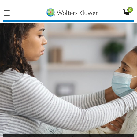
0
Home
Vakgebieden
Actueel
Producten
Opleidingen
Juridisch advies
Inloggen op de kennisbank