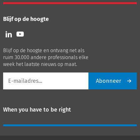
Blijf op de hoogte
Volg
Volg
ons
ons
op
op
Blijf op de hoogte en ontvang net als
LinkedIn
Youtube
ruim 30.000 andere professionals elke
week het laatste nieuws op maat.
E-
Abonneer
mailadres
When you have to be right