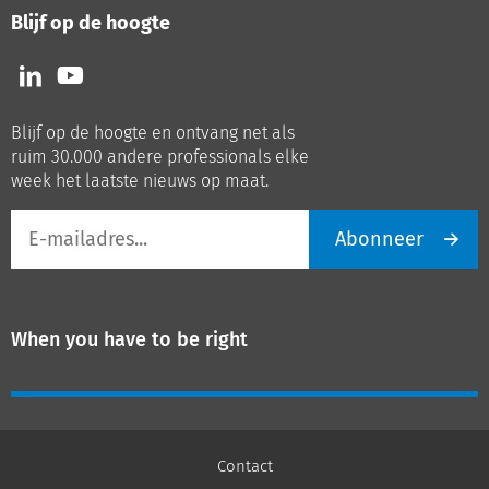
Blijf op de hoogte
Volg
Volg
ons
ons
op
op
Blijf op de hoogte en ontvang net als
LinkedIn
Youtube
ruim 30.000 andere professionals elke
week het laatste nieuws op maat.
E-
Abonneer
mailadres
When you have to be right
Contact