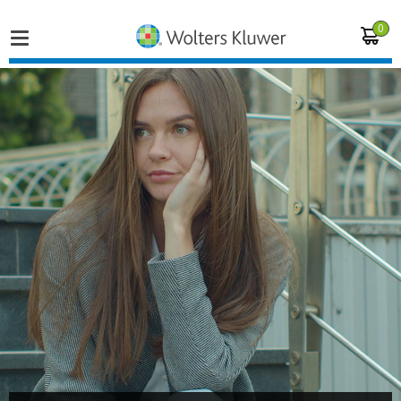
0
Home
Vakgebieden
Actueel
Producten
Opleidingen
Juridisch advies
Inloggen op de kennisbank