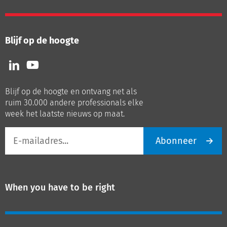
Blijf op de hoogte
Volg
Volg
ons
ons
op
op
Blijf op de hoogte en ontvang net als
LinkedIn
Youtube
ruim 30.000 andere professionals elke
week het laatste nieuws op maat.
E-
Abonneer
mailadres
When you have to be right