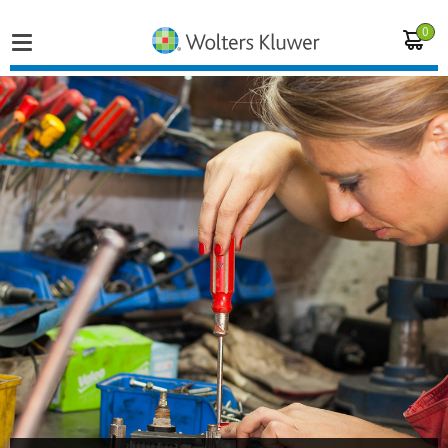
0
Home
Vakgebieden
Actueel
Producten
Opleidingen
Juridisch advies
Inloggen op de kennisbank