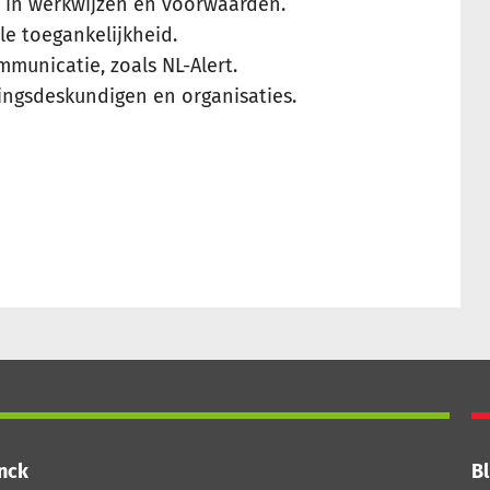
n in werkwijzen en voorwaarden.
ale toegankelijkheid.
ommunicatie, zoals NL-Alert.
ingsdeskundigen en organisaties.
inck
Bl