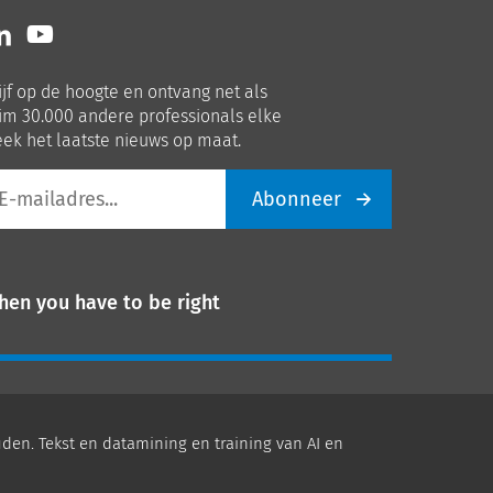
lg
Volg
ns
ons
p
op
ijf op de hoogte en ontvang net als
nkedIn
Youtube
im 30.000 andere professionals elke
ek het laatste nieuws op maat.
Abonneer
iladres
hen you have to be right
den. Tekst en datamining en training van AI en