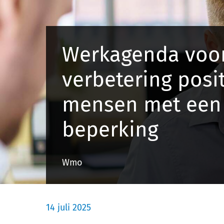
Werkagenda voo
verbetering posi
mensen met een
beperking
Wmo
14 juli 2025