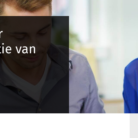
r
tie van