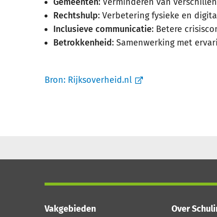
Gemeenten
: Verminderen van verschille
Rechtshulp
: Verbetering fysieke en digit
Inclusieve communicatie
: Betere crisisc
Betrokkenheid
: Samenwerking met ervar
Bron:
Rijksoverheid.nl
Vakgebieden
Over Schul