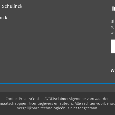
Vo
n Schulinck
o
o
inck
Bl
Li
ru
we
E-
ma
W
Contact
Privacy
Cookies
AVG
Disclaimer
Algemene voorwaarden
maatschappijen, licentiegevers en auteurs. Alle rechten voorbehou
vergelijkbare technologieën is niet toegestaan.