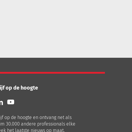
ijf op de hoogte
lg
Volg
ns
ons
p
op
ijf op de hoogte en ontvang net als
nkedIn
Youtube
im 30.000 andere professionals elke
ek het laatste nieuws op maat.