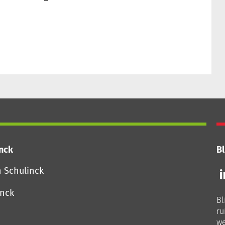
inck
Bl
Vo
n Schulinck
o
o
inck
Bl
Li
ru
we