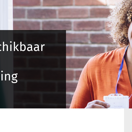
chikbaar
ing