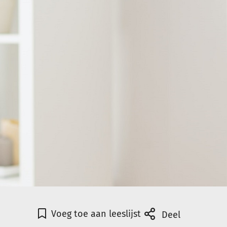
Voeg toe aan leeslijst
Deel