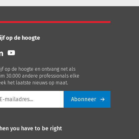
ijf op de hoogte
lg
Volg
ns
ons
p
op
ijf op de hoogte en ontvang net als
nkedIn
Youtube
im 30.000 andere professionals elke
ek het laatste nieuws op maat.
Abonneer
iladres
hen you have to be right