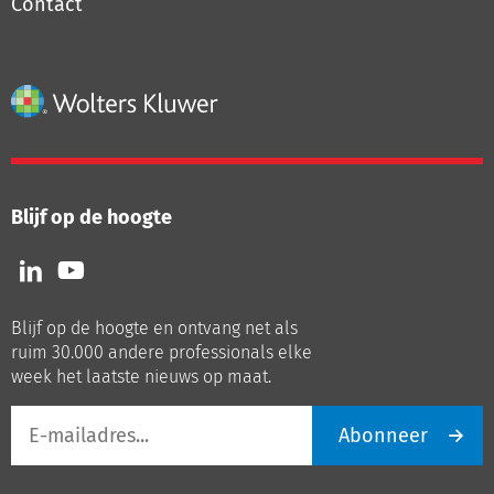
Contact
Blijf op de hoogte
Volg
Volg
ons
ons
op
op
Blijf op de hoogte en ontvang net als
LinkedIn
Youtube
ruim 30.000 andere professionals elke
week het laatste nieuws op maat.
E-
Abonneer
mailadres