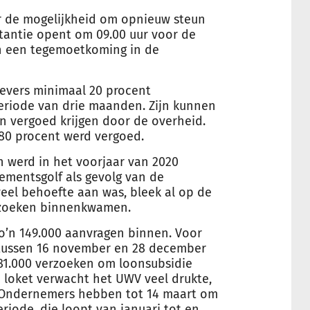
de mogelijkheid om opnieuw steun
stantie opent om 09.00 uur voor de
an een tegemoetkoming in de
vers minimaal 20 procent
eriode van drie maanden. Zijn kunnen
n vergoed krijgen door de
overheid
.
80 procent werd vergoed.
 werd in het voorjaar van 2020
sementsgolf als gevolg van de
el behoefte aan was, bleek al op de
erzoeken binnenkwamen.
zo’n 149.000 aanvragen binnen. Voor
tussen 16 november en 28 december
1.000 verzoeken om loonsubsidie
 loket verwacht het UWV veel drukte,
. Ondernemers hebben tot 14 maart om
iode, die loopt van januari tot en