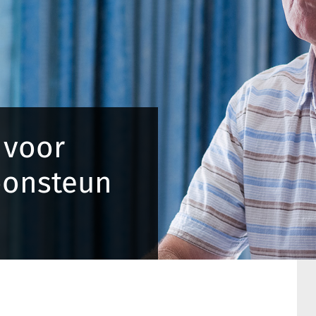
 voor
oonsteun