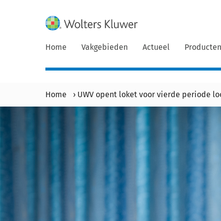
Home
Vakgebieden
Actueel
Producte
Home
›
UWV opent loket voor vierde periode l