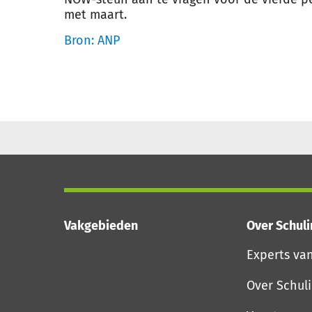
met maart.
Bron: ANP
Vakgebieden
Over Schul
Experts va
Over Schul