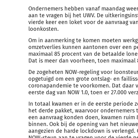
Ondernemers hebben vanaf maandag weer 
aan te vragen bij het UWV. De uitkeringsin
vierde keer een loket voor de aanvraag v
loonkosten.
Om in aanmerking te komen moeten werkge
omzetverlies kunnen aantonen over een p
maximaal 85 procent van de betaalde lone
Dat is meer dan voorheen, toen maximaal 
De zogeheten NOW-regeling voor loonsteun
opgetuigd om een grote ontslag- en faillis
coronapandemie te voorkomen. Dat daar ve
eerste dag van NOW 1.0, toen er 27.000 v
In totaal kwamen er in de eerste periode 
het derde pakket, waarvoor ondernemers 
een aanvraag konden doen, kwamen ruim 8
binnen. Ook bij de opening van het nieuwe
aangezien de harde lockdown is verlengd
NOW-steun aan te vragen voor de vierde per