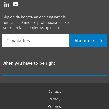
Volg
Volg
ons
ons
op
op
Blijf op de hoogte en ontvang net als
LinkedIn
Youtube
ruim 30.000 andere professionals elke
week het laatste nieuws op maat.
E-
Abonneer
mailadres
When you have to be right
Contact
Privacy
Cookies