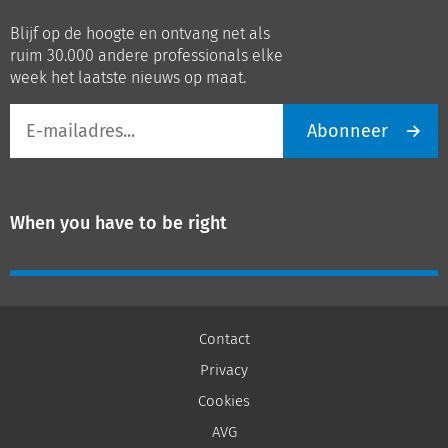
op
op
Blijf op de hoogte en ontvang net als
LinkedIn
Youtube
ruim 30.000 andere professionals elke
week het laatste nieuws op maat.
E-
Abonneer
mailadres
When you have to be right
Contact
Privacy
Cookies
AVG