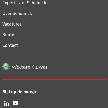
Experts van Schulinck
Over Schulinck
Vacatures
Route
Contact
Blijf op de hoogte
Volg
Volg
ons
ons