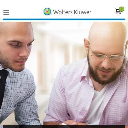
0
Home
Vakgebieden
Actueel
Producten
Opleidingen
Juridisch advies
Inloggen op de kennisbank