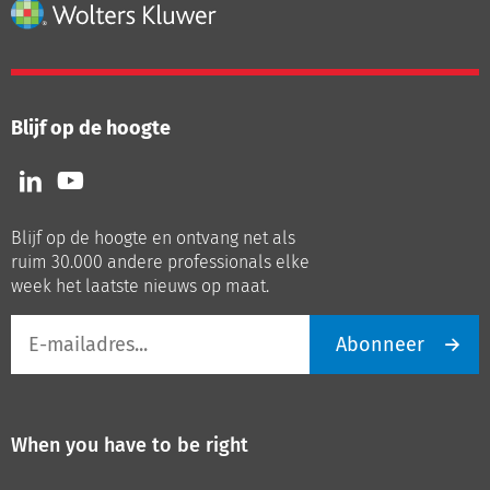
Blijf op de hoogte
Volg
Volg
ons
ons
op
op
Blijf op de hoogte en ontvang net als
LinkedIn
Youtube
ruim 30.000 andere professionals elke
week het laatste nieuws op maat.
E-
Abonneer
mailadres
When you have to be right