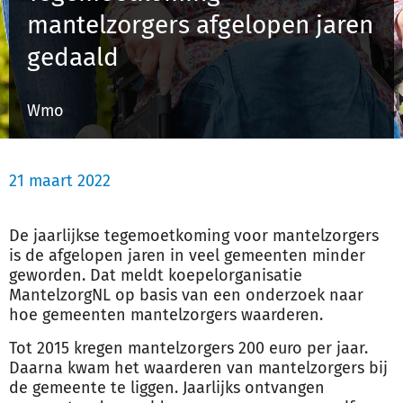
mantelzorgers afgelopen jaren
gedaald
Inloggen
Wmo
Registreren
21 maart 2022
De jaarlijkse tegemoetkoming voor mantel
zorg
ers
is de afgelopen jaren in veel gemeenten minder
geworden. Dat meldt koepelorganisatie
Mantel
zorg
NL op basis van een onderzoek naar
hoe gemeenten mantel
zorg
ers waarderen.
Tot 2015 kregen mantel
zorg
ers 200 euro per jaar.
Daarna kwam het waarderen van mantel
zorg
ers bij
de gemeente te liggen. Jaarlijks ontvangen