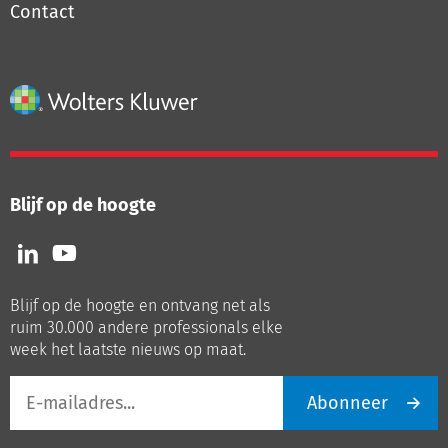
Contact
Blijf op de hoogte
Volg
Volg
ons
ons
op
op
Blijf op de hoogte en ontvang net als
LinkedIn
Youtube
ruim 30.000 andere professionals elke
week het laatste nieuws op maat.
E-
Abonneer
mailadres