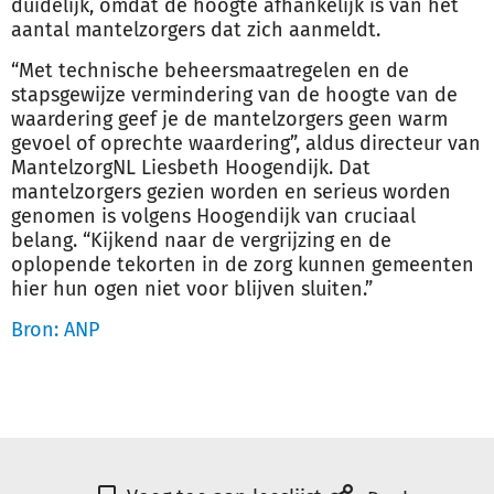
duidelijk, omdat de hoogte afhankelijk is van het
aantal mantel
zorg
ers dat zich aanmeldt.
“Met technische beheersmaatregelen en de
stapsgewijze vermindering van de hoogte van de
waardering geef je de mantel
zorg
ers geen warm
gevoel of oprechte waardering”, aldus directeur van
Mantel
zorg
NL Liesbeth Hoogendijk. Dat
mantel
zorg
ers gezien worden en serieus worden
genomen is volgens Hoogendijk van cruciaal
belang. “Kijkend naar de vergrijzing en de
oplopende tekorten in de
zorg
kunnen gemeenten
hier hun ogen niet voor blijven sluiten.”
Bron: ANP