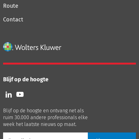
Route
Contact
Blijf op de hoogte
Volg
Volg
ons
ons
op
op
Blijf op de hoogte en ontvang net als
LinkedIn
Youtube
ruim 30.000 andere professionals elke
week het laatste nieuws op maat.
E-