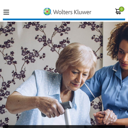
0
Home
Vakgebieden
Actueel
Producten
Opleidingen
Juridisch advies
Inloggen op de kennisbank