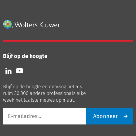
Blijf op de hoogte
Volg
Volg
ons
ons
op
op
Blijf op de hoogte en ontvang net als
LinkedIn
Youtube
ruim 30.000 andere professionals elke
week het laatste nieuws op maat.
E-
Abonneer
mailadres