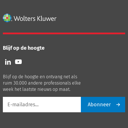
Blijf op de hoogte
Volg
Volg
ons
ons
op
op
Blijf op de hoogte en ontvang net als
LinkedIn
Youtube
ruim 30.000 andere professionals elke
week het laatste nieuws op maat.
E-
Abonneer
mailadres