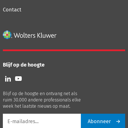
Contact
Blijf op de hoogte
Volg
Volg
ons
ons
op
op
Blijf op de hoogte en ontvang net als
LinkedIn
Youtube
ruim 30.000 andere professionals elke
week het laatste nieuws op maat.
E-
Abonneer
mailadres