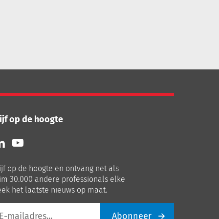
ijf op de hoogte
lg
Volg
ns
ons
p
op
ijf op de hoogte en ontvang net als
nkedIn
Youtube
im 30.000 andere professionals elke
ek het laatste nieuws op maat.
Abonneer
iladres