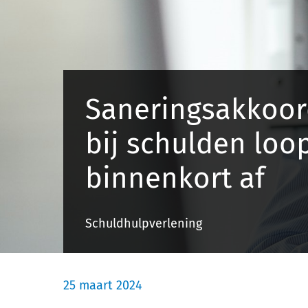
Saneringsakkoord
bij schulden loo
binnenkort af
Schuldhulpverlening
25 maart 2024