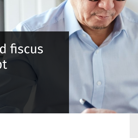
 fiscus
pt