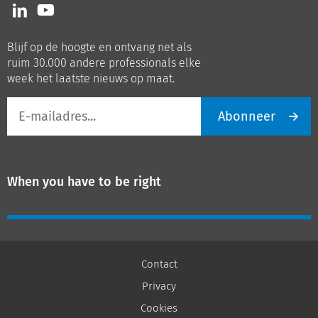
Volg
Volg
ons
ons
op
op
Blijf op de hoogte en ontvang net als
LinkedIn
Youtube
ruim 30.000 andere professionals elke
week het laatste nieuws op maat.
E-
Abonneer
mailadres
When you have to be right
Contact
Privacy
Cookies