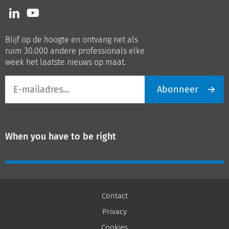
Volg
Volg
ons
ons
op
op
Blijf op de hoogte en ontvang net als
LinkedIn
Youtube
ruim 30.000 andere professionals elke
week het laatste nieuws op maat.
E-
Abonneer
mailadres
When you have to be right
Contact
Privacy
Cookies