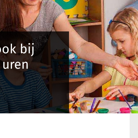
ok bij
 uren