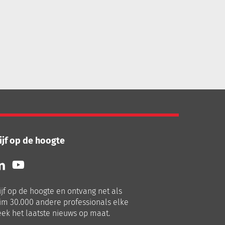
ijf op de hoogte
lg
Volg
ns
ons
p
op
ijf op de hoogte en ontvang net als
nkedIn
Youtube
im 30.000 andere professionals elke
ek het laatste nieuws op maat.