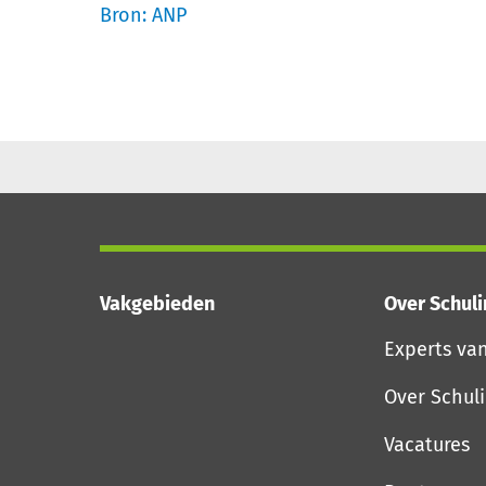
Bron: ANP
Vakgebieden
Over Schul
Experts va
Over Schul
Vacatures