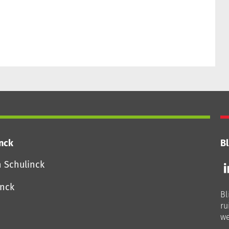
inck
Bl
Vo
n Schulinck
o
o
inck
Bl
Li
ru
we