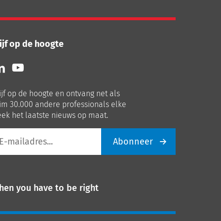
ijf op de hoogte
lg
Volg
ns
ons
p
op
ijf op de hoogte en ontvang net als
nkedIn
Youtube
im 30.000 andere professionals elke
ek het laatste nieuws op maat.
Abonneer
iladres
hen you have to be right