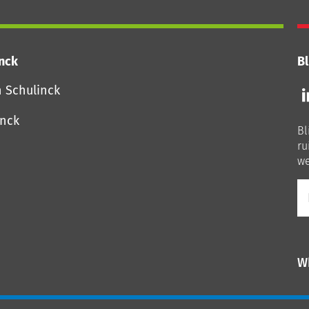
inck
Bl
Vo
n Schulinck
o
o
inck
Bl
Li
ru
we
E-
ma
W