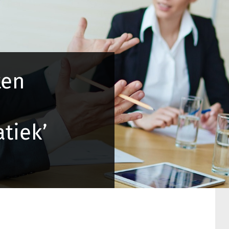
ten
tiek’