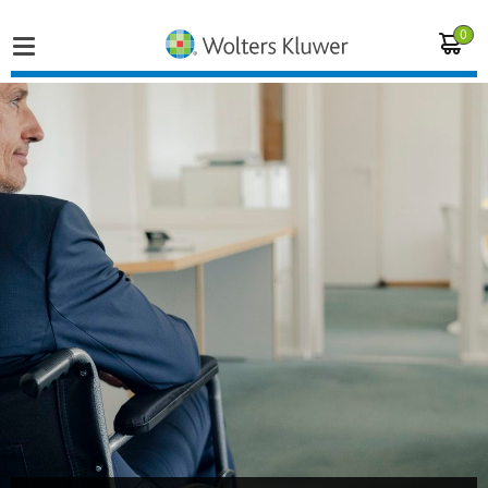
0
Home
Vakgebieden
Actueel
Producten
Opleidingen
Juridisch advies
Inloggen op de kennisbank