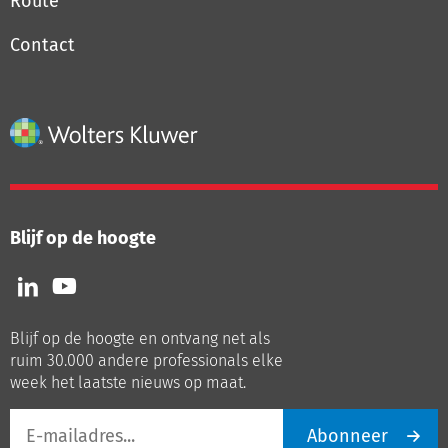
Route
Contact
Blijf op de hoogte
Volg
Volg
ons
ons
op
op
Blijf op de hoogte en ontvang net als
LinkedIn
Youtube
ruim 30.000 andere professionals elke
week het laatste nieuws op maat.
E-
Abonneer
mailadres