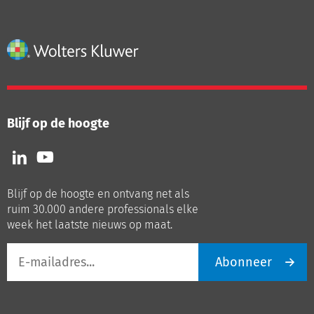
Blijf op de hoogte
Volg
Volg
ons
ons
op
op
Blijf op de hoogte en ontvang net als
LinkedIn
Youtube
ruim 30.000 andere professionals elke
week het laatste nieuws op maat.
E-
Abonneer
mailadres