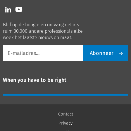
Volg
Volg
ons
ons
op
op
Blijf op de hoogte en ontvang net als
LinkedIn
Youtube
ruim 30.000 andere professionals elke
week het laatste nieuws op maat.
E-
Abonneer
mailadres
When you have to be right
Contact
Privacy