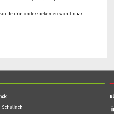
van de drie onderzoeken en wordt naar
inck
Bl
Vo
n Schulinck
o