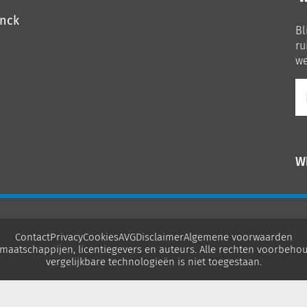
o
o
inck
Bl
Li
ru
we
E-
ma
W
Contact
Privacy
Cookies
AVG
Disclaimer
Algemene voorwaarden
maatschappijen, licentiegevers en auteurs. Alle rechten voorbehou
vergelijkbare technologieën is niet toegestaan.