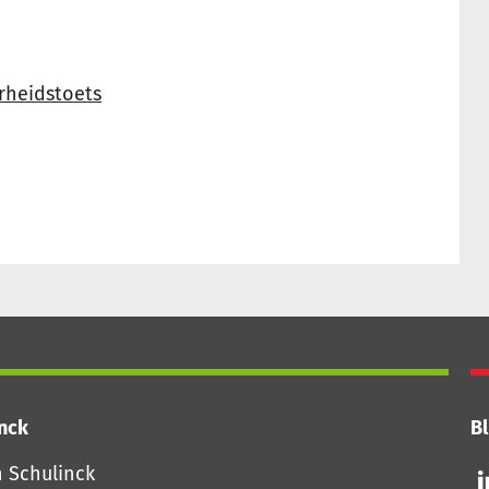
rheidstoets
inck
Bl
Vo
n Schulinck