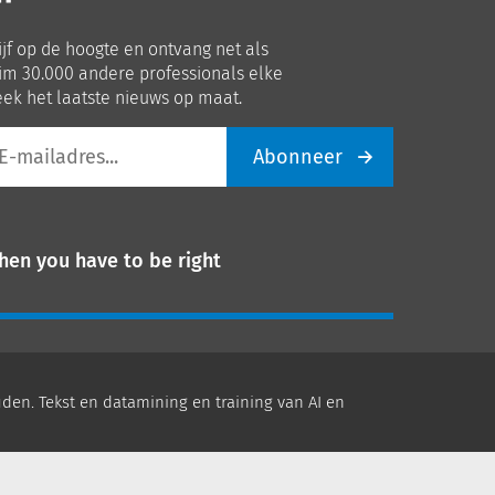
ns
ons
p
op
ijf op de hoogte en ontvang net als
nkedIn
Youtube
im 30.000 andere professionals elke
ek het laatste nieuws op maat.
Abonneer
iladres
hen you have to be right
den. Tekst en datamining en training van AI en