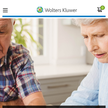
0
Home
Vakgebieden
Actueel
Producten
Opleidingen
Juridisch advies
Inloggen op de kennisbank