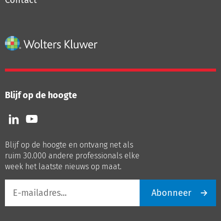
Contact
Blijf op de hoogte
Volg
Volg
ons
ons
op
op
Blijf op de hoogte en ontvang net als
LinkedIn
Youtube
ruim 30.000 andere professionals elke
week het laatste nieuws op maat.
E-
Abonneer
mailadres