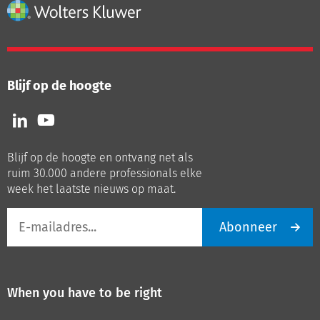
Blijf op de hoogte
Volg
Volg
ons
ons
op
op
Blijf op de hoogte en ontvang net als
LinkedIn
Youtube
ruim 30.000 andere professionals elke
week het laatste nieuws op maat.
E-
Abonneer
mailadres
When you have to be right