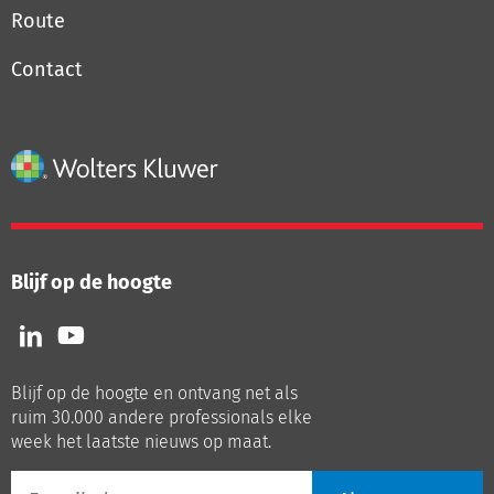
Route
Contact
Blijf op de hoogte
Volg
Volg
ons
ons
op
op
Blijf op de hoogte en ontvang net als
LinkedIn
Youtube
ruim 30.000 andere professionals elke
week het laatste nieuws op maat.
E-