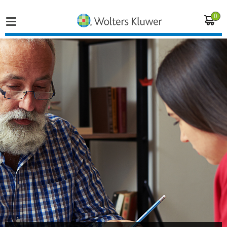
0
Home
Vakgebieden
Actueel
Producten
Opleidingen
Juridisch advies
Inloggen op de kennisbank