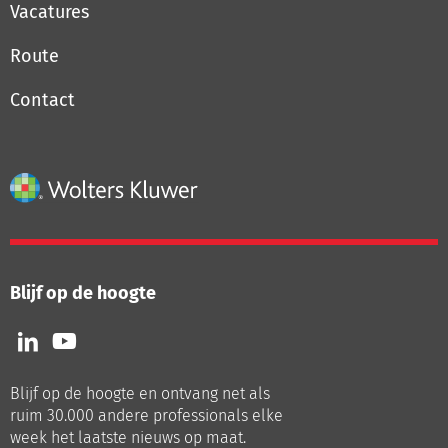
Vacatures
Route
Contact
Blijf op de hoogte
Volg
Volg
ons
ons
op
op
Blijf op de hoogte en ontvang net als
LinkedIn
Youtube
ruim 30.000 andere professionals elke
week het laatste nieuws op maat.