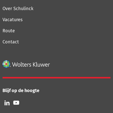
Over Schulinck
Vacatures
Route
Contact
Blijf op de hoogte
Volg
Volg
ons
ons
op
op