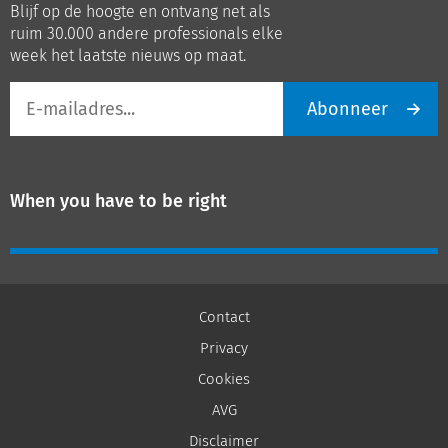
Blijf op de hoogte en ontvang net als
LinkedIn
Youtube
ruim 30.000 andere professionals elke
week het laatste nieuws op maat.
E-
Abonneer
mailadres
When you have to be right
Contact
Privacy
Cookies
AVG
Disclaimer