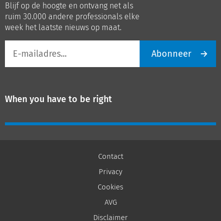
Blijf op de hoogte en ontvang net als
LinkedIn
Youtube
ruim 30.000 andere professionals elke
week het laatste nieuws op maat.
E-
Abonneer
mailadres
When you have to be right
Contact
Privacy
Cookies
AVG
Disclaimer