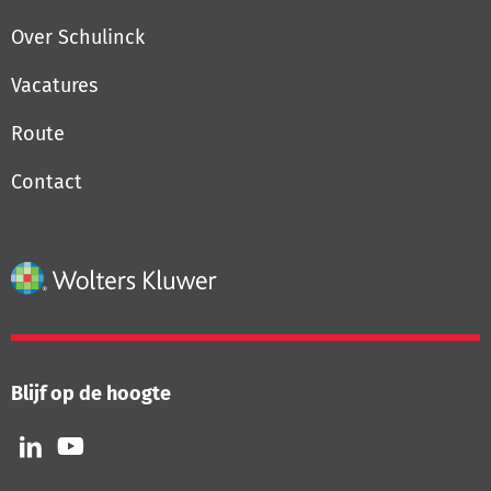
Over Schulinck
Vacatures
Route
Contact
Blijf op de hoogte
Volg
Volg
ons
ons
op
op