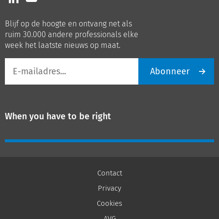
ons
ons
op
op
Blijf op de hoogte en ontvang net als
LinkedIn
Youtube
ruim 30.000 andere professionals elke
week het laatste nieuws op maat.
E-
Abonneer
mailadres
When you have to be right
Contact
Privacy
Cookies
AVG