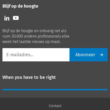
Blijf op de hoogte
Volg
Volg
ons
ons
op
op
Blijf op de hoogte en ontvang net als
LinkedIn
Youtube
ruim 30.000 andere professionals elke
week het laatste nieuws op maat.
E-
Abonneer
mailadres
When you have to be right
Contact