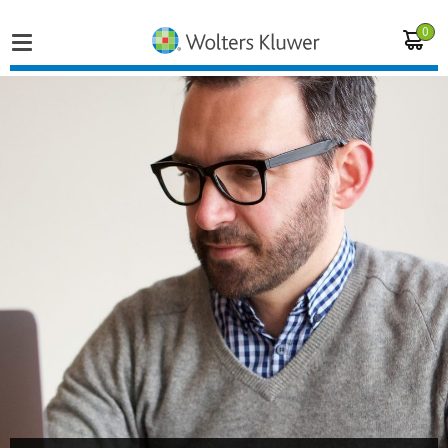
0
Home
Vakgebieden
Actueel
Producten
Opleidingen
Juridisch advies
Inloggen op de kennisbank