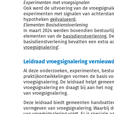
Experimenten met vroegsignalen
Ook werd de uitvoering van de vroegsignal
experimenten met signalen van achterstan
hypotheken
geëvalueerd
.
Elementen Basisdienstverlening
In maart 2024 werden bovendien bestuurli
elementen van de
basisdienstverlening
. D
basisdienstverlening bevatten een extra ac
vroegsignalering
’.
Leidraad vroegsignalering vernieuw
Al deze onderzoeken, experimenten, bestuu
praktijkontwikkelingen vormen de basis vo
vroegsignalering. De leidraad helpt gemeen
vroegsignalering en draagt bij aan het nog 
van vroegsignalering.
Deze leidraad biedt gemeenten handvatten b
vormgeven van vroegsignalering. Waarbij 
van vroegsignalering volgt. Er is speciale 