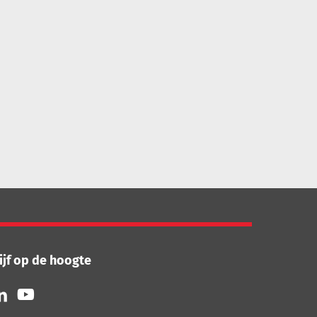
ijf op de hoogte
lg
Volg
ns
ons