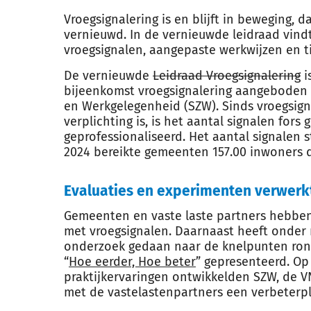
Vroegsignalering is en blijft in beweging, 
vernieuwd. In de vernieuwde leidraad vind
vroegsignalen, aangepaste werkwijzen en t
De vernieuwde
Leidraad Vroegsignalering
i
bijeenkomst vroegsignalering aangeboden 
en Werkgelegenheid (SZW). Sinds vroegsigna
verplichting is, is het aantal signalen for
geprofessionaliseerd. Het aantal signalen s
2024 bereikte gemeenten 157.00 inwoners d
Evaluaties en experimenten verwerk
Gemeenten en vaste laste partners hebben
met vroegsignalen. Daarnaast heeft onde
onderzoek gedaan naar de knelpunten ron
“
Hoe eerder, Hoe beter
” gepresenteerd. Op
praktijkervaringen ontwikkelden SZW, de 
met de vastelastenpartners een verbeterpl