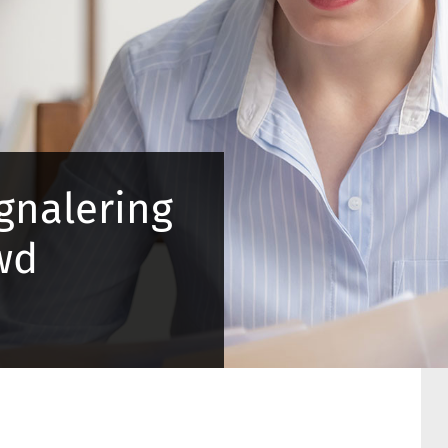
gnalering
wd