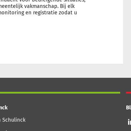
eentelijk vakmanschap. Bij elk
onitoring en registratie zodat u
inck
Bl
Vo
n Schulinck
o