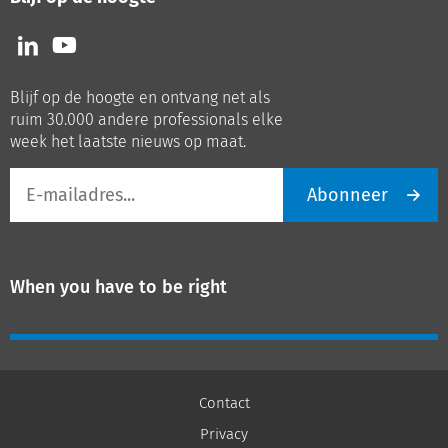
Volg
Volg
ons
ons
op
op
Blijf op de hoogte en ontvang net als
LinkedIn
Youtube
ruim 30.000 andere professionals elke
week het laatste nieuws op maat.
E-
Abonneer
mailadres
When you have to be right
Contact
Privacy