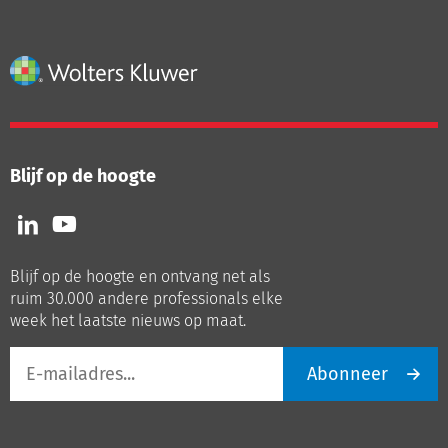
Blijf op de hoogte
Volg
Volg
ons
ons
op
op
Blijf op de hoogte en ontvang net als
LinkedIn
Youtube
ruim 30.000 andere professionals elke
week het laatste nieuws op maat.
E-
Abonneer
mailadres