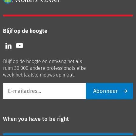
Blijf op de hoogte
Volg
Volg
ons
ons
op
op
Blijf op de hoogte en ontvang net als
LinkedIn
Youtube
ruim 30.000 andere professionals elke
week het laatste nieuws op maat.
E-
Abonneer
mailadres
When you have to be right