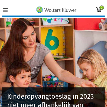
0
Home
Vakgebieden
Actueel
Producten
Opleidingen
Kinderopvangtoeslag in 2023
Juridisch advies
niet meer afhankelijk van
Inloggen op de kennisbank