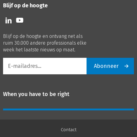
Blijf op de hoogte
Volg
Volg
ons
ons
op
op
Blijf op de hoogte en ontvang net als
LinkedIn
Youtube
ruim 30.000 andere professionals elke
week het laatste nieuws op maat.
E-
Abonneer
mailadres
When you have to be right
Contact