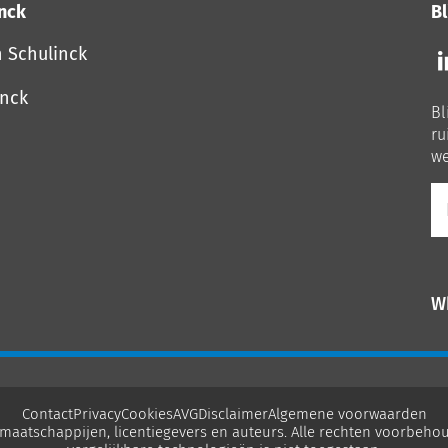
inck
Bl
Vo
n Schulinck
o
o
inck
Bl
Li
ru
we
E-
ma
W
Contact
Privacy
Cookies
AVG
Disclaimer
Algemene voorwaarden
maatschappijen, licentiegevers en auteurs. Alle rechten voorbehou