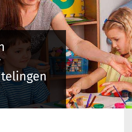
n
r
telingen