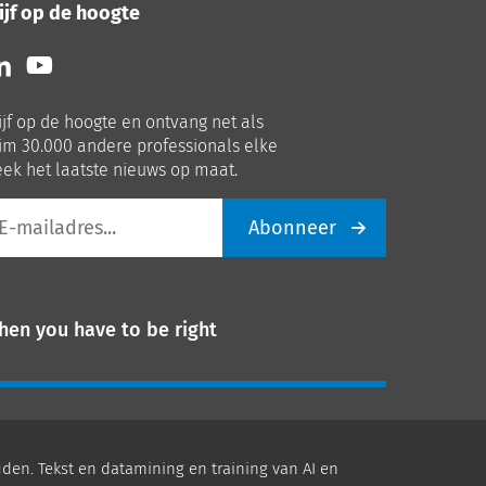
ijf op de hoogte
lg
Volg
ns
ons
p
op
ijf op de hoogte en ontvang net als
nkedIn
Youtube
im 30.000 andere professionals elke
ek het laatste nieuws op maat.
Abonneer
iladres
hen you have to be right
den. Tekst en datamining en training van AI en