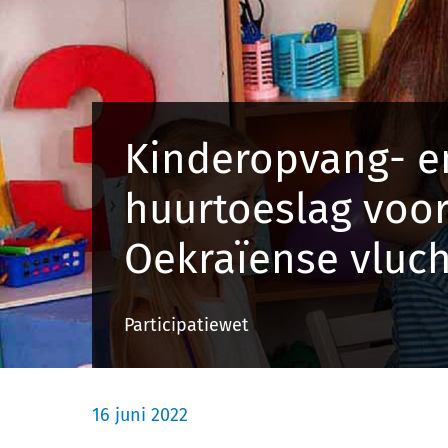
Kinderopvang- e
huurtoeslag voo
Oekraïense vluch
Participatiewet
16 juni 2022