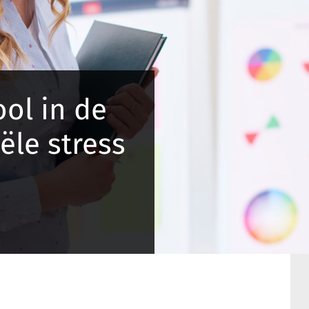
ol in de
ële stress