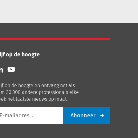
ijf op de hoogte
lg
Volg
ns
ons
p
op
ijf op de hoogte en ontvang net als
nkedIn
Youtube
im 30.000 andere professionals elke
ek het laatste nieuws op maat.
Abonneer
iladres