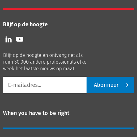
Blijf op de hoogte
Volg
Volg
ons
ons
op
op
Blijf op de hoogte en ontvang net als
LinkedIn
Youtube
ruim 30.000 andere professionals elke
week het laatste nieuws op maat.
E-
Abonneer
mailadres
When you have to be right