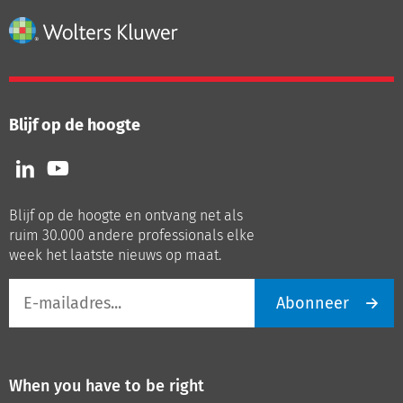
Blijf op de hoogte
Volg
Volg
ons
ons
op
op
Blijf op de hoogte en ontvang net als
LinkedIn
Youtube
ruim 30.000 andere professionals elke
week het laatste nieuws op maat.
E-
Abonneer
mailadres
When you have to be right