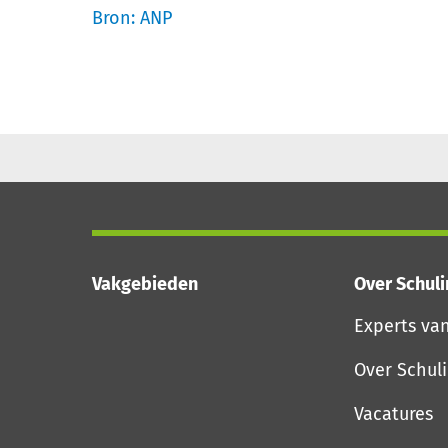
Bron: ANP
Vakgebieden
Over Schul
Experts va
Over Schul
Vacatures