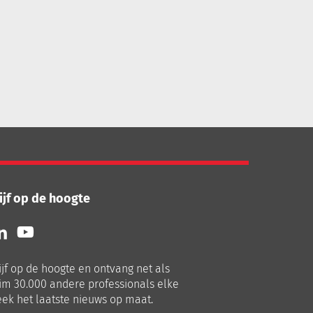
ijf op de hoogte
lg
Volg
ns
ons
p
op
ijf op de hoogte en ontvang net als
nkedIn
Youtube
im 30.000 andere professionals elke
ek het laatste nieuws op maat.