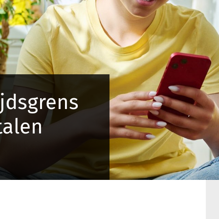
ijdsgrens
talen