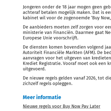
Jongeren onder de 18 jaar mogen geen geb
achteraf betalen mogelijk maken. Dat is e
kabinet wil
voor
de zogenoemde ‘
Buy
Now
De aanbieders moeten zelf zorgen
voor
een
ministerie van Financiën. Daarmee gaat Ne
Europese Unie
voor
schrijft.
De diensten komen bovendien volgend jaar
Autoriteit Financiële Markten (AFM). De b
aanvragen
voor
het uitgeven van kredieten 
Krediet Registratie. Vooraf moet ook een 
uitgevoerd.
De
nieuwe
regels
gelden vanaf 2026, tot di
zichzelf
regels
opleggen.
Meer informatie
Nieuwe regels voor Buy Now Pay Later