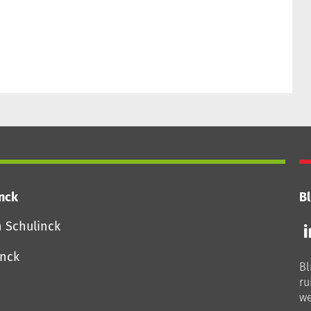
inck
Bl
Vo
n Schulinck
o
o
inck
Bl
Li
ru
we