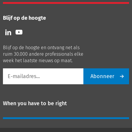
Blijf op de hoogte
Volg
Volg
ons
ons
op
op
Blijf op de hoogte en ontvang net als
LinkedIn
Youtube
ruim 30.000 andere professionals elke
week het laatste nieuws op maat.
E-
Abonneer
mailadres
When you have to be right