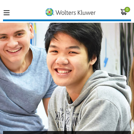
0
Home
Vakgebieden
Actueel
Producten
Opleidingen
Juridisch advies
Inloggen op de kennisbank