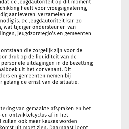
mdat de Jeugdautoriteit op dit moment
schikking heeft voor vroegsignalering,
jdig aanleveren, verzamelen en
odig is. De Jeugdautoriteit kan zo
n, wat tijdiger ondersteunen van
llingen, jeugdzorgregio’s en gemeenten
 ontstaan die zorgelijk zijn voor de
oor druk op de liquiditeit van de
 personele uitdagingen in de bezetting;
aaiboek uit het convenant. Dit
eders en gemeenten nemen bij
r gelang de ernst van de situatie.
etering van gemaakte afspraken en het
r-en ontwikkelcyclus af in het
d zullen ook meer keuzes worden
ekomst uit moet zien. Daarnaast loopt