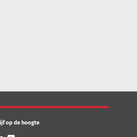
ijf op de hoogte
lg
Volg