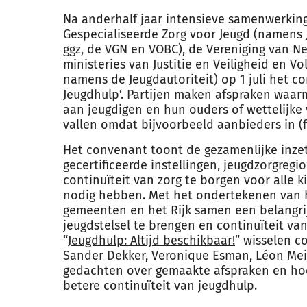
Na anderhalf jaar intensieve samenwerki
Gespecialiseerde Zorg voor Jeugd (namens
ggz, de VGN en VOBC), de Vereniging van 
ministeries van Justitie en Veiligheid en V
namens de Jeugdautoriteit) op 1 juli het c
Jeugdhulp‘. Partijen maken afspraken waar
aan jeugdigen en hun ouders of wettelijke 
vallen omdat bijvoorbeeld aanbieders in (
Het convenant toont de gezamenlijke inze
gecertificeerde instellingen, jeugdzorgregi
continuïteit van zorg te borgen voor alle 
nodig hebben. Met het ondertekenen van 
gemeenten en het Rijk samen een belangrij
jeugdstelsel te brengen en continuïteit va
“
Jeugdhulp: Altijd beschikbaar!
” wisselen c
Sander Dekker, Veronique Esman, Léon Mei
gedachten over gemaakte afspraken en ho
betere continuïteit van jeugdhulp.