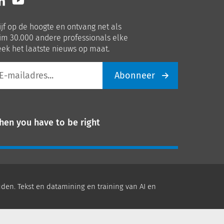
ns
ons
p
op
ijf op de hoogte en ontvang net als
nkedIn
Youtube
im 30.000 andere professionals elke
ek het laatste nieuws op maat.
Abonneer
iladres
hen you have to be right
den. Tekst en datamining en training van AI en