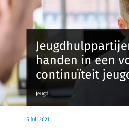
Jeugdhulppartije
handen in een v
continuïteit jeu
Jeugd
5 juli 2021