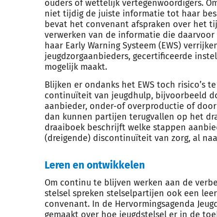
ouders of wettelijk vertegenwoordigers. O
niet tijdig de juiste informatie tot haar be
bevat het convenant afspraken over het ti
verwerken van de informatie die daarvoor n
haar Early Warning Systeem (EWS) verrijke
jeugdzorgaanbieders, gecertificeerde inste
mogelijk maakt.
Blijken er ondanks het EWS toch risico’s te
continuïteit van jeugdhulp, bijvoorbeeld d
aanbieder, onder-of overproductie of door
dan kunnen partijen terugvallen op het dr
draaiboek beschrijft welke stappen aanbi
(dreigende) discontinuïteit van zorg, al naa
Leren en ontwikkelen
Om continu te blijven werken aan de verb
stelsel spreken stelselpartijen ook een lee
convenant. In de Hervormingsagenda Jeug
gemaakt over hoe jeugdstelsel er in de to