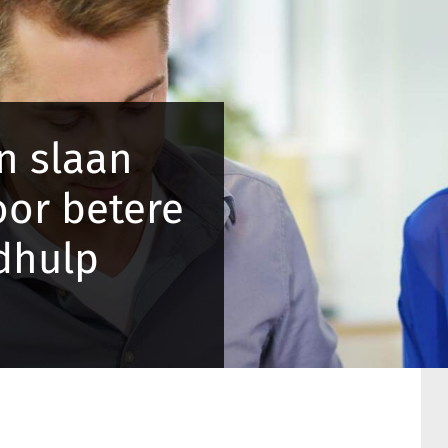
n slaan
oor betere
gdhulp