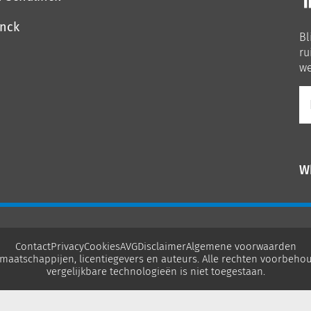
o
o
inck
Bl
Li
ru
we
E-
ma
W
Contact
Privacy
Cookies
AVG
Disclaimer
Algemene voorwaarden
maatschappijen, licentiegevers en auteurs. Alle rechten voorbehou
vergelijkbare technologieën is niet toegestaan.