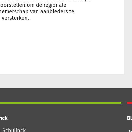
oorstellen om de regionale
tnemerschap van aanbieders te
e versterken.
inck
Bl
Vo
n Schulinck