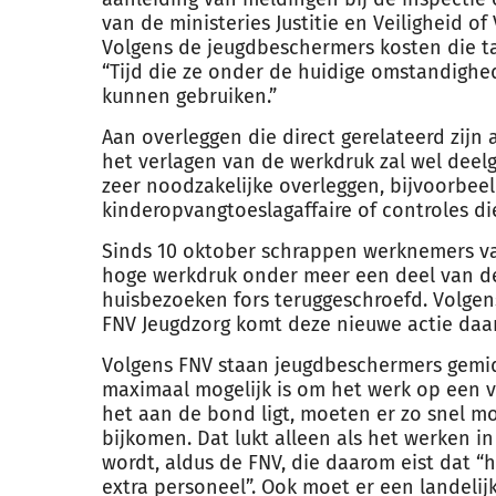
van de ministeries Justitie en Veiligheid o
Volgens de jeugdbeschermers kosten die t
“Tijd die ze onder de huidige omstandigh
kunnen gebruiken.”
Aan overleggen die direct gerelateerd zij
het verlagen van de werkdruk zal wel dee
zeer noodzakelijke overleggen, bijvoorbeel
kinderopvangtoeslagaffaire of controles di
Sinds 10 oktober schrappen werknemers v
hoge werkdruk onder meer een deel van de
huisbezoeken fors teruggeschroefd. Volgen
FNV Jeugdzorg komt deze nieuwe actie daa
Volgens FNV staan jeugdbeschermers gemid
maximaal mogelijk is om het werk op een ve
het aan de bond ligt, moeten er zo snel m
bijkomen. Dat lukt alleen als het werken i
wordt, aldus de FNV, die daarom eist dat 
extra personeel”. Ook moet er een landel