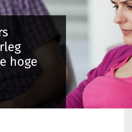
rs
rleg
e hoge