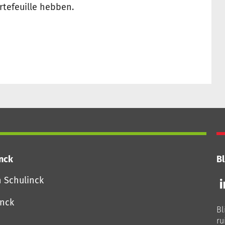
tefeuille hebben.
inck
Bl
Vo
n Schulinck
o
o
inck
Bl
Li
ru