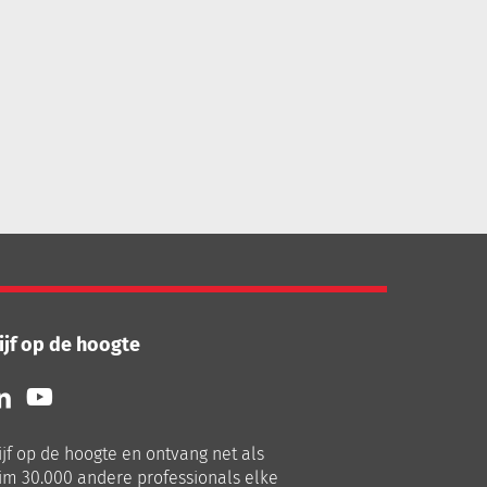
ijf op de hoogte
lg
Volg
ns
ons
p
op
ijf op de hoogte en ontvang net als
nkedIn
Youtube
im 30.000 andere professionals elke