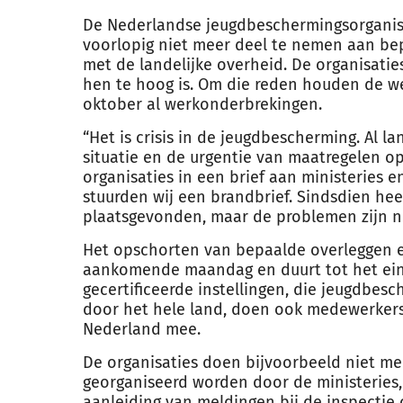
De Nederlandse jeugdbeschermingsorganis
voorlopig niet meer deel te nemen aan be
met de landelijke overheid. De organisati
hen te hoog is. Om die reden houden de we
oktober al werkonderbrekingen.
“Het is crisis in de jeugdbescherming. Al la
situatie en de urgentie van maatregelen op 
organisaties in een brief aan ministeries e
stuurden wij een brandbrief. Sindsdien heef
plaatsgevonden, maar de problemen zijn n
Het opschorten van bepaalde overleggen e
aankomende maandag en duurt tot het eind
gecertificeerde instellingen, die jeugdbes
door het hele land, doen ook medewerkers
Nederland mee.
De organisaties doen bijvoorbeeld niet m
georganiseerd worden door de ministeries
aanleiding van meldingen bij de inspectie 