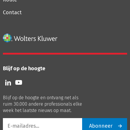
Contact
Blijf op de hoogte
Volg
Volg
ons
ons
op
op
Blijf op de hoogte en ontvang net als
LinkedIn
Youtube
ruim 30.000 andere professionals elke
week het laatste nieuws op maat.
E-
Abonneer
mailadres